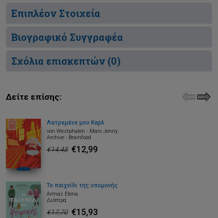
Επιπλέον Στοιχεία
Βιογραφικό Συγγραφέα
Σχόλια επισκεπτών (
0
)
Δείτε επίσης:
Λατρεμένε μου Καρλ
von Westphalen - Marx Jenny
Archive - Brainfood
€12,99
€14,43
Το παιχνίδι της υπομονής
Armas Elena
Διόπτρα
€15,93
€17,70