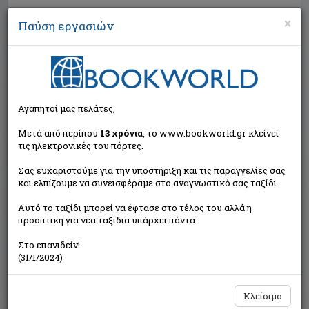
×
Παύση εργασιών
Αναζήτηση
Αγαπητοί μας πελάτες,
Μετά από περίπου
13 χρόνια
, το www.bookworld.gr κλείνει
τις ηλεκτρονικές του πόρτες.
Σας ευχαριστούμε για την υποστήριξη και τις παραγγελίες σας
και ελπίζουμε να συνεισφέραμε στο αναγνωστικό σας ταξίδι.
Τιμή εκδότη:€7,00
Αυτό το ταξίδι μπορεί να έφτασε στο τέλος του αλλά η
€6,30
Η τιμή μας:
προοπτική για νέα ταξίδια υπάρχει πάντα.
Δεν υπάρχει δυνατότητα παραγγελίας
Στο επανιδείν!
(31/1/2024)
Κλείσιμο