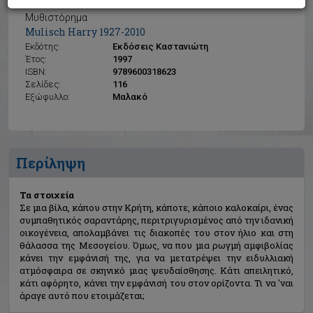
Τα στοιχεία
Μυθιστόρημα
Mulisch Harry 1927-2010
Εκδότης:
Εκδόσεις Καστανιώτη
Έτος:
1997
ISBN:
9789600318623
Σελίδες:
116
Εξώφυλλο:
Μαλακό
Περίληψη
Τα στοιχεία
Σε μια βίλα, κάπου στην Κρήτη, κάποτε, κάποιο καλοκαίρι, ένας
συμπαθητικός σαραντάρης, περιτριγυρισμένος από την ιδανική
οικογένεια, απολαμβάνει τις διακοπές του στον ήλιο και στη
θάλασσα της Μεσογείου. Όμως, να που μια ρωγμή αμφιβολίας
κάνει την εμφάνισή της, για να μετατρέψει την ειδυλλιακή
ατμόσφαιρα σε σκηνικό μιας ψευδαίσθησης. Κάτι απειλητικό,
κάτι αφόρητο, κάνει την εμφάνισή του στον ορίζοντα. Τι να 'ναι
άραγε αυτό που ετοιμάζεται;