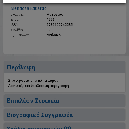
Στα χρόνια της πλημμύρας
Mendoza Eduardo
Εκδότης:
Ψυχογιός
Έτος:
1996
ISBN:
9789602742235
Σελίδες:
190
Εξώφυλλο:
Μαλακό
Περίληψη
Στα χρόνια της πλημμύρας
Δεν υπάρχει διαθέσιμη περιγραφή
Επιπλέον Στοιχεία
Βιογραφικό Συγγραφέα
Σχόλια επισκεπτών (
0
)