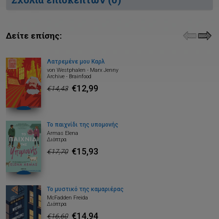
Δείτε επίσης:
Λατρεμένε μου Καρλ
von Westphalen - Marx Jenny
Archive - Brainfood
€12,99
€14,43
Το παιχνίδι της υπομονής
Armas Elena
Διόπτρα
€15,93
€17,70
Το μυστικό της καμαριέρας
McFadden Freida
Διόπτρα
€14,94
€16,60