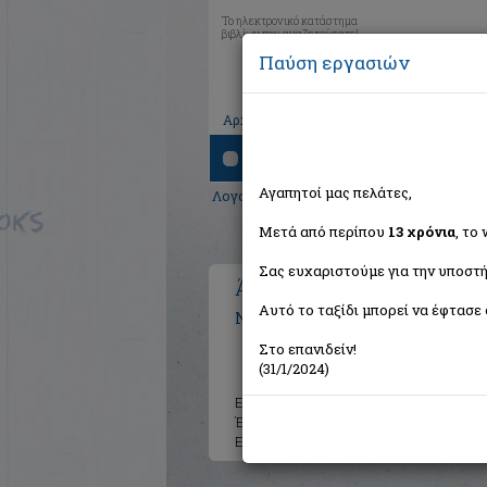
Το ηλεκτρονικό κατάστημα
βιβλίων που αναζητούσατε!
Παύση εργασιών
|
|
|
Αρχική
Το καλάθι μου
Εγγραφή
Σύνδ
Αναζήτηση
Αγαπητοί μας πελάτες,
Λογοτεχνία
>
Ελληνική Λογοτεχνία
>
Σύγ
Μετά από περίπου
13 χρόνια
, το
Σας ευχαριστούμε για την υποστή
Άσεμνες ιστορίες (τ.3)
Αυτό το ταξίδι μπορεί να έφτασε 
Νόλλας Δημήτρης
Στο επανιδείν!
(31/1/2024)
Εκδότης:
Εκδόσεις Πατάκη
Έτος:
1997
Εξώφυλλο:
Μαλακό