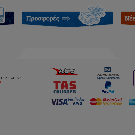
112 52 Αθήνα
ό