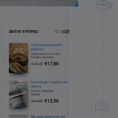
Δείτε επίσης:
Ο Ελληνοκορεατικός
μανδύας
Δοβλέτογλου Ευτυχία
Εκδόσεις Φυλάτος
€17,80
€19,78
Σχετικά με τη φύση του
φωτός
Ράλλης Μπάμπης
Κέδρος
€12,96
€14,40
Με πρωταγωνιστή τον