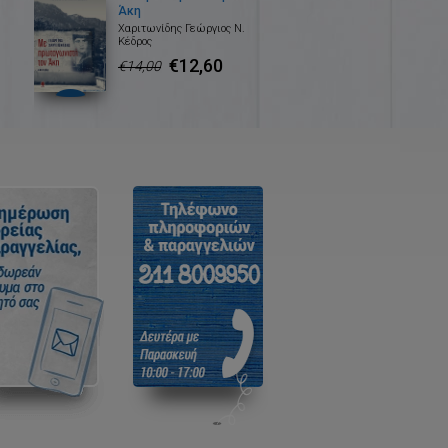
Άκη
Χαριτωνίδης Γεώργιος Ν.
Κέδρος
€12,60
€14,00