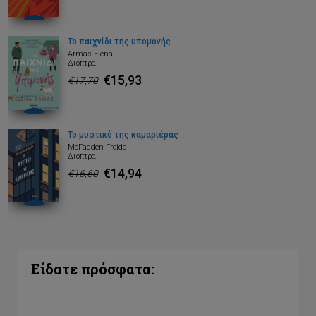
Το παιχνίδι της υπομονής
Armas Elena
Διόπτρα
€15,93
€17,70
Το μυστικό της καμαριέρας
McFadden Freida
Διόπτρα
€14,94
€16,60
Είδατε πρόσφατα: