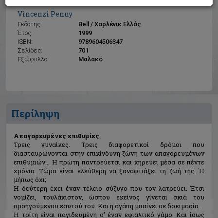
Απαγορευμένες επιθυμίες
Vincenzi Penny
Εκδότης:
Bell / Χαρλένικ Ελλάς
Έτος:
1999
ISBN:
9789604506347
Σελίδες:
701
Εξώφυλλο:
Μαλακό
Περίληψη
Απαγορευμένες επιθυμίες
Τρεις γυναίκες. Τρεις διαφορετικοί δρόμοι που
διασταυρώνονται στην επικίνδυνη ζώνη των απαγορευμένων
επιθυμιών... Η πρώτη παντρεύεται και χηρεύει μέσα σε πέντε
χρόνια. Τώρα είναι ελεύθερη να ξαναφτιάξει τη ζωή της. Ή
μήπως όχι;
Η δεύτερη έχει έναν τέλειο σύζυγο που τον λατρεύει. Έτσι
νομίζει, τουλάχιστον, ώσπου εκείνος γίνεται σκιά του
προηγούμενου εαυτού του. Και η αγάπη μπαίνει σε δοκιμασία...
Η τρίτη είναι παγιδευμένη σ' έναν εφιαλτικό γάμο. Και ίσως