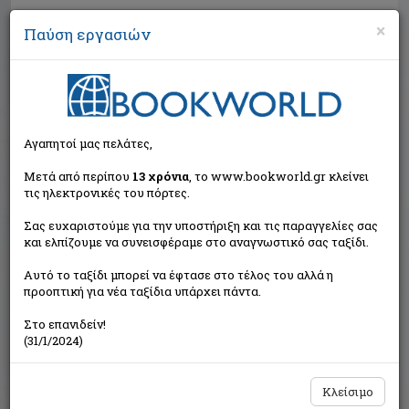
×
Παύση εργασιών
Αναζήτηση
Αγαπητοί μας πελάτες,
Μετά από περίπου
13 χρόνια
, το www.bookworld.gr κλείνει
τις ηλεκτρονικές του πόρτες.
Σας ευχαριστούμε για την υποστήριξη και τις παραγγελίες σας
και ελπίζουμε να συνεισφέραμε στο αναγνωστικό σας ταξίδι.
Τιμή εκδότη:€4,24
Αυτό το ταξίδι μπορεί να έφτασε στο τέλος του αλλά η
€3,82
Η τιμή μας:
προοπτική για νέα ταξίδια υπάρχει πάντα.
Δεν υπάρχει δυνατότητα παραγγελίας
Στο επανιδείν!
(31/1/2024)
Κλείσιμο