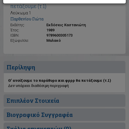
Θ' ανοίξουμε το παράθυρο και φρρρ θα
πετάξουμε (τ.1)
Λεύκωμα 1
Παρθενίου Γιώτα
Εκδότης:
Εκδόσεις Καστανιώτη
Έτος:
1989
ISBN:
9789600305173
Εξώφυλλο:
Μαλακό
Περίληψη
Θ' ανοίξουμε το παράθυρο και φρρρ θα πετάξουμε (τ.1)
Δεν υπάρχει διαθέσιμη περιγραφή
Επιπλέον Στοιχεία
Βιογραφικό Συγγραφέα
Σχόλια επισκεπτών (
0
)