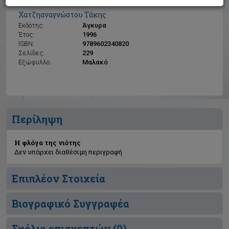
Η φλόγα της νιότης
Χατζηαναγνώστου Τάκης
Εκδότης:
Άγκυρα
Έτος:
1996
ISBN:
9789602340820
Σελίδες:
229
Εξώφυλλο:
Μαλακό
Περίληψη
Η φλόγα της νιότης
Δεν υπάρχει διαθέσιμη περιγραφή
Επιπλέον Στοιχεία
Βιογραφικό Συγγραφέα
Σχόλια επισκεπτών (
0
)