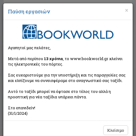
×
Παύση εργασιών
Αναζήτηση
Αγαπητοί μας πελάτες,
Μετά από περίπου
13 χρόνια
, το www.bookworld.gr κλείνει
τις ηλεκτρονικές του πόρτες.
Σας ευχαριστούμε για την υποστήριξη και τις παραγγελίες σας
και ελπίζουμε να συνεισφέραμε στο αναγνωστικό σας ταξίδι.
Τιμή εκδότη:€9,13
Αυτό το ταξίδι μπορεί να έφτασε στο τέλος του αλλά η
€8,22
Η τιμή μας:
προοπτική για νέα ταξίδια υπάρχει πάντα.
Δεν υπάρχει δυνατότητα παραγγελίας
Στο επανιδείν!
(31/1/2024)
Κλείσιμο