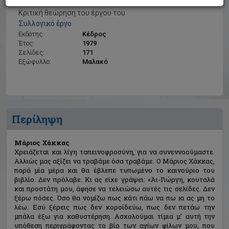
Μάριος Χάκκας
Κριτική θεώρηση του έργου του
Συλλογικό έργο
Εκδότης:
Κέδρος
Έτος:
1979
Σελίδες:
171
Εξώφυλλο:
Μαλακό
Περίληψη
Μάριος Χάκκας
Χρειάζεται και λίγη ταπεινοφροσύνη, για να συνεννοούμαστε.
Αλλιώς μας αξίζει να τραβάμε όσα τραβάμε. Ο Μάριος Χάκκας,
παρά μία μέρα και θα έβλεπε τυπωμένο το καινούριο του
βιβλίο. Δεν πρόλαβε. Κι ας είχε γράψει: «Άι-Γιώργη, κουταλά
και προστάτη μου, άφησε να τελειώσω αυτές τις σελίδες. Δεν
ξέρω πόσες. Όσο θα νομίζω πως κάτι πάω να πω κι ας μη το
λέω. Εσύ ξέρεις πως δεν κοροϊδεύω, πως δεν πετάω την
μπάλα έξω για καθυστέρηση. Ασχολούμαι τίμια μ’ αυτή την
υπόθεση περιγράφοντας το βίο των αγίων φίλων μου, που