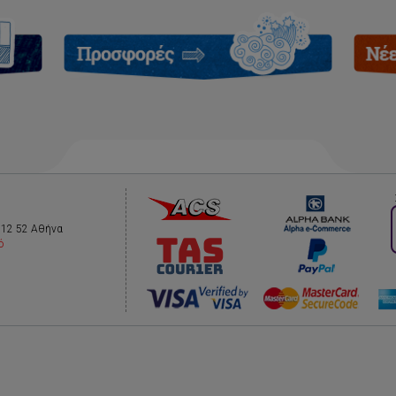
112 52 Αθήνα
ό