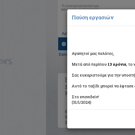
Το ηλεκτρονικό κατάστημα
βιβλίων που αναζητούσατε!
Παύση εργασιών
|
|
|
Αρχική
Το καλάθι μου
Εγγραφή
Σύνδ
Αναζήτηση
Αγαπητοί μας πελάτες,
Εκπαίδευση
>
Γενικά
> Βιολογία Γ΄ λυκεί
Μετά από περίπου
13 χρόνια
, το
Σας ευχαριστούμε για την υποστή
Βιολογία Γ΄ λυκείου
Αυτό το ταξίδι μπορεί να έφτασε 
Συμπλήρωμα του σχολικού βιβλίου:
Βότσης Πέτρος Γ.
Στο επανιδείν!
(31/1/2024)
Εκδότης:
Τροχαλία
Έτος:
1986
Σελίδες:
191