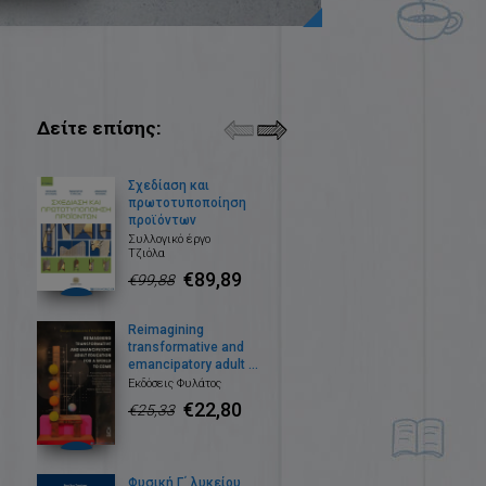
Δείτε επίσης:
Σχεδίαση και
πρωτοτυποποίηση
προϊόντων
Συλλογικό έργο
Τζιόλα
€89,89
€99,88
Reimagining
transformative and
emancipatory adult ...
Εκδόσεις Φυλάτος
€22,80
€25,33
Φυσική Γ΄ λυκείου