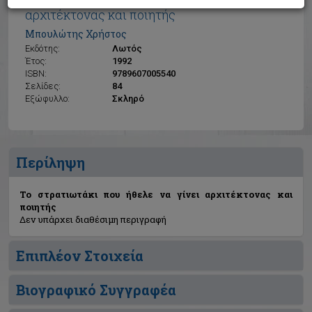
Το στρατιωτάκι που ήθελε να γίνει
αρχιτέκτονας και ποιητής
Μπουλώτης Χρήστος
Εκδότης:
Λωτός
Έτος:
1992
ISBN:
9789607005540
Σελίδες:
84
Εξώφυλλο:
Σκληρό
Περίληψη
Το στρατιωτάκι που ήθελε να γίνει αρχιτέκτονας και
ποιητής
Δεν υπάρχει διαθέσιμη περιγραφή
Επιπλέον Στοιχεία
Βιογραφικό Συγγραφέα