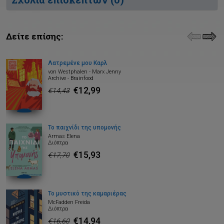
Δείτε επίσης:
Λατρεμένε μου Καρλ
von Westphalen - Marx Jenny
Archive - Brainfood
€12,99
€14,43
Το παιχνίδι της υπομονής
Armas Elena
Διόπτρα
€15,93
€17,70
Το μυστικό της καμαριέρας
McFadden Freida
Διόπτρα
€14,94
€16,60