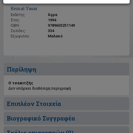
Ο τσακιτζής
Kemal Yasar
Εκδότης:
Άγρα
Έτος:
1994
ISBN:
9789603251149
Σελίδες:
334
Εξώφυλλο:
Μαλακό
Περίληψη
Ο τσακιτζής
Δεν υπάρχει διαθέσιμη περιγραφή
Επιπλέον Στοιχεία
Βιογραφικό Συγγραφέα
Σχόλια επισκεπτών (
0
)