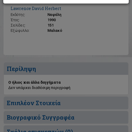
Ο ήλιος και άλλα διηγήματα
Lawrence David Herbert
Εκδότης:
Νεφέλη
Έτος:
1990
Σελίδες:
151
Εξώφυλλο:
Μαλακό
Περίληψη
Ο ήλιος και άλλα διηγήματα
Δεν υπάρχει διαθέσιμη περιγραφή
Επιπλέον Στοιχεία
Βιογραφικό Συγγραφέα
Σχόλια επισκεπτών (
0
)