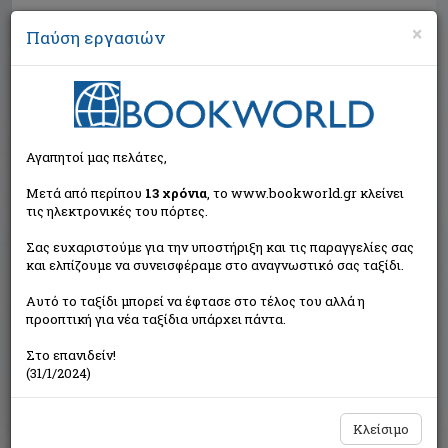
×
Παύση εργασιών
Αναζήτηση
Αγαπητοί μας πελάτες,
Μετά από περίπου
13 χρόνια
, το www.bookworld.gr κλείνει
τις ηλεκτρονικές του πόρτες.
Σας ευχαριστούμε για την υποστήριξη και τις παραγγελίες σας
και ελπίζουμε να συνεισφέραμε στο αναγνωστικό σας ταξίδι.
Τιμή εκδότη:€12,80
Αυτό το ταξίδι μπορεί να έφτασε στο τέλος του αλλά η
€11,52
Η τιμή μας:
προοπτική για νέα ταξίδια υπάρχει πάντα.
Δεν υπάρχει δυνατότητα παραγγελίας
Στο επανιδείν!
(31/1/2024)
Κλείσιμο