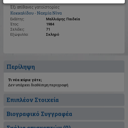
Τι νέα κύριε γάτε;
Έξι απίθανες γατοϊστορίες
Κοκκαλίδου - Ναχμία Νίνα
Εκδότης:
Μαλλιάρης Παιδεία
Έτος:
1984
Σελίδες:
71
Εξώφυλλο:
Σκληρό
Περίληψη
Τι νέα κύριε γάτε;
Δεν υπάρχει διαθέσιμη περιγραφή
Επιπλέον Στοιχεία
Βιογραφικό Συγγραφέα
Σχόλια επισκεπτών (
0
)