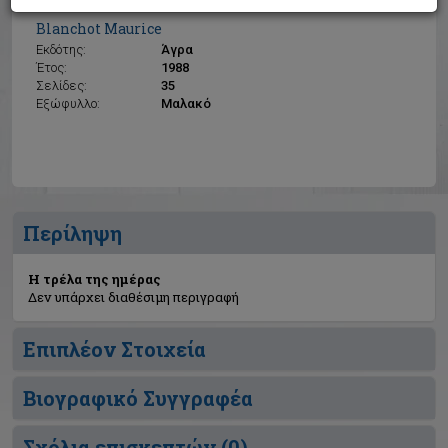
Η τρέλα της ημέρας
Blanchot Maurice
Εκδότης:
Άγρα
Έτος:
1988
Σελίδες:
35
Εξώφυλλο:
Μαλακό
Περίληψη
Η τρέλα της ημέρας
Δεν υπάρχει διαθέσιμη περιγραφή
Επιπλέον Στοιχεία
Βιογραφικό Συγγραφέα
Σχόλια επισκεπτών (
0
)