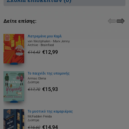
Δείτε επίσης:
Λατρεμένε μου Καρλ
von Westphalen - Marx Jenny
Archive - Brainfood
€12,99
€14,43
Το παιχνίδι της υπομονής
Armas Elena
Διόπτρα
€15,93
€17,70
Το μυστικό της καμαριέρας
McFadden Freida
Διόπτρα
€14,94
€16,60