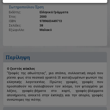
Ο ζεστός κύκλος
Σωτηροπούλου Έρση
Εκδότης:
Ελληνικά Γράμματα
Έτος:
2000
ISBN:
9789603449713
Σελίδες:
38
Εξώφυλλο:
Μαλακό
Περίληψη
Ο ζεστός κύκλος
"Γραφές της αθωότητας", μια σπάνια, συλλεκτική σειρά που
ρίχνει φως στα νεανικά γραπτά 15 καταξιωμένων φωνών της
ελληνικής λογοτεχνίας. Πρώτες γραφές, γραφές που
προσπαθούν να συλλαβίσουν τον κόσμο, τον φτιαγμένο με
λέξεις, γραφές-βήματα στο χαρτί, γραφές-βλέμματα
απονήρευτα, ανοιχτά στην έκπληξη και την απορία, γραφές
συνώνυμες της νιότης.