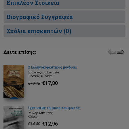
Επιπλέον Στοιχεία
Βιογραφικό Συγγραφέα
Σχόλια επισκεπτών (
0
)
Δείτε επίσης:
Ο Ελληνοκορεατικός μανδύας
Δοβλέτογλου Ευτυχία
Εκδόσεις Φυλάτος
€17,80
€19,78
Σχετικά με τη φύση του φωτός
Ράλλης Μπάμπης
Κέδρος
€12,96
€14,40