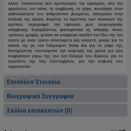
άλλοι. Ξεκινώντας από προσωπικές της εμπειρίες, από την
αρρώστια, τον πόνο, τη συμβίωση, το γάμο, καταλήγει στην
καθολικότητα του ανθρώπινου βιώματος. Ανατρέχει στην
παιδική της ηλικία, θυμάται τα πρότυπα των νεανικών της
χρόνων, περιγράφει την εμπειρία μιας χειρουργικής
επέμβασης δοκιμάζοντας φαινομενικά εξ ανάγκης νέους
τρόπους γραφής, φτάνει να ανακρίνει σχεδόν τον ίδιο της τον
εαυτό με έναν τρόπο ανυπόκριτο και ανοιχτό, μιλάει για τη
σχέση της με τον Γκέρχαρντ Βολφ και για το γάμο της,
διατηρώντας ταυτόχρονα την κοφτερή της ματιά για όσα
συμβαίνουν γύρω της, για τον Πόλεμο του Κόλπου, για τα
γεγονότα της 11ης Σεπτεμβρίου, για την εισβολή στο
Αφγανιστάν.
Επιπλέον Στοιχεία
Βιογραφικό Συγγραφέα
Σχόλια επισκεπτών (
0
)