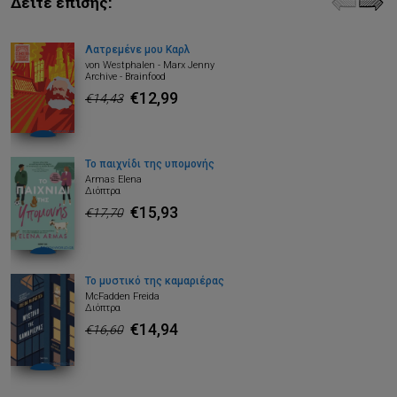
Δείτε επίσης:
Λατρεμένε μου Καρλ
von Westphalen - Marx Jenny
Archive - Brainfood
€12,99
€14,43
Το παιχνίδι της υπομονής
Armas Elena
Διόπτρα
€15,93
€17,70
Το μυστικό της καμαριέρας
McFadden Freida
Διόπτρα
€14,94
€16,60