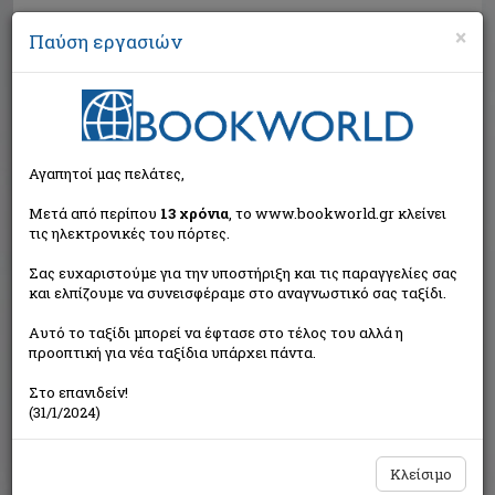
×
Παύση εργασιών
Αναζήτηση
Αγαπητοί μας πελάτες,
Μετά από περίπου
13 χρόνια
, το www.bookworld.gr κλείνει
τις ηλεκτρονικές του πόρτες.
Σας ευχαριστούμε για την υποστήριξη και τις παραγγελίες σας
και ελπίζουμε να συνεισφέραμε στο αναγνωστικό σας ταξίδι.
Τιμή εκδότη:€10,60
Αυτό το ταξίδι μπορεί να έφτασε στο τέλος του αλλά η
€9,54
Η τιμή μας:
προοπτική για νέα ταξίδια υπάρχει πάντα.
Δεν υπάρχει δυνατότητα παραγγελίας
Στο επανιδείν!
(31/1/2024)
Κλείσιμο