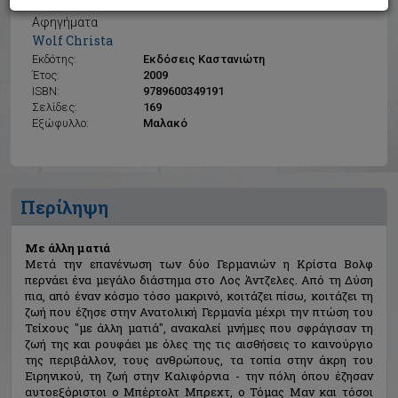
Με άλλη ματιά
Αφηγήματα
Wolf Christa
Εκδότης:
Εκδόσεις Καστανιώτη
Έτος:
2009
ISBN:
9789600349191
Σελίδες:
169
Εξώφυλλο:
Μαλακό
Περίληψη
Με άλλη ματιά
Μετά την επανένωση των δύο Γερμανιών η Κρίστα Βολφ
περνάει ένα μεγάλο διάστημα στο Λος Άντζελες. Από τη Δύση
πια, από έναν κόσμο τόσο μακρινό, κοιτάζει πίσω, κοιτάζει τη
ζωή που έζησε στην Ανατολική Γερμανία μέχρι την πτώση του
Τείχους "με άλλη ματιά", ανακαλεί μνήμες που σφράγισαν τη
ζωή της και ρουφάει με όλες της τις αισθήσεις το καινούργιο
της περιβάλλον, τους ανθρώπους, τα τοπία στην άκρη του
Ειρηνικού, τη ζωή στην Καλιφόρνια - την πόλη όπου έζησαν
αυτοεξόριστοι ο Μπέρτολτ Μπρεχτ, ο Τόμας Μαν και τόσοι