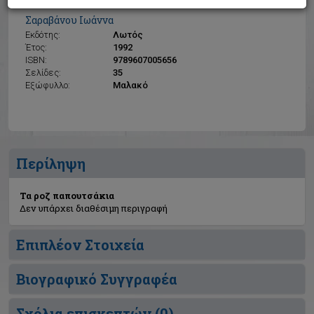
Τα ροζ παπουτσάκια
Σαραβάνου Ιωάννα
Εκδότης:
Λωτός
Έτος:
1992
ISBN:
9789607005656
Σελίδες:
35
Εξώφυλλο:
Μαλακό
Περίληψη
Τα ροζ παπουτσάκια
Δεν υπάρχει διαθέσιμη περιγραφή
Επιπλέον Στοιχεία
Βιογραφικό Συγγραφέα
Σχόλια επισκεπτών (
0
)