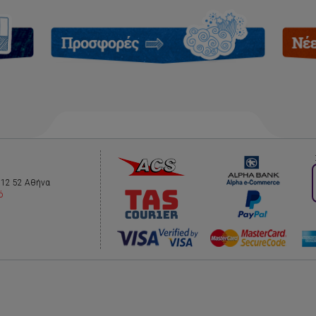
112 52 Αθήνα
ό