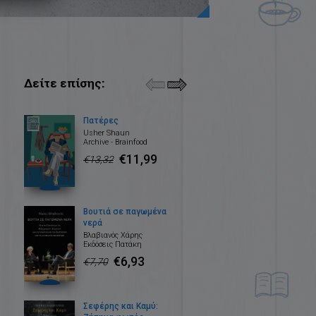
Δείτε επίσης:
Πατέρες
Usher Shaun
Archive - Brainfood
€11,99
€13,32
Βουτιά σε παγωμένα
νερά
Βλαβιανός Χάρης
Εκδόσεις Πατάκη
€6,93
€7,70
Σεφέρης και Καμύ: