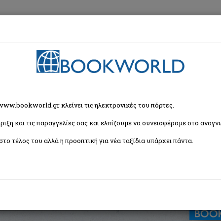
εση
Κα
 www.bookworld.gr κλείνει τις ηλεκτρονικές του πόρτες.
ριξη και τις παραγγελίες σας και ελπίζουμε να συνεισφέραμε στο αναγνω
στο τέλος του αλλά η προοπτική για νέα ταξίδια υπάρχει πάντα.
κή δημιουργία
ISBN:
9789603530169
Εξώφυλλο:
Μαλακό