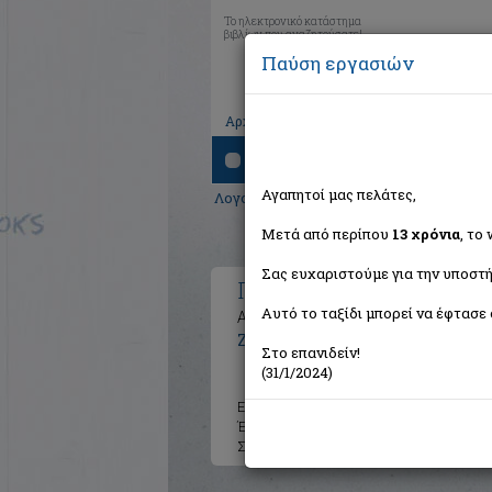
Το ηλεκτρονικό κατάστημα
βιβλίων που αναζητούσατε!
Παύση εργασιών
|
|
|
Αρχική
Το καλάθι μου
Εγγραφή
Σύνδ
Αναζήτηση
Αγαπητοί μας πελάτες,
Λογοτεχνία
> Για την ποίηση
Μετά από περίπου
13 χρόνια
, το
Σας ευχαριστούμε για την υποστή
Για την ποίηση
Αυτό το ταξίδι μπορεί να έφτασε 
Απόψεις λογοτεχνών για την ποιητι
Ζώρας Γεράσιμος Γ.
Στο επανιδείν!
(31/1/2024)
Εκδότης:
Δόμος
Έτος:
1996
Σελίδες:
75