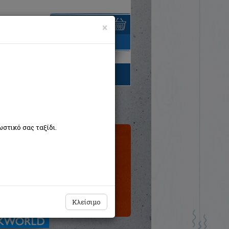
×
είναι άδειο
τηγορίες βιβλίων
στικό σας ταξίδι.
Εξαντλημένο
από τον
εκδότη
Κλείσιμο