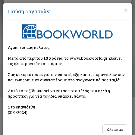
×
Παύση εργασιών
Αναζήτηση
Αγαπητοί μας πελάτες,
Αποτελέσματα αναζήτησης
Μετά από περίπου
13 χρόνια
, το www.bookworld.gr κλείνει
τις ηλεκτρονικές του πόρτες.
Αποτελέσματα αναζήτησης για:
Σας ευχαριστούμε για την υποστήριξη και τις παραγγελίες σας
Συγγραφέας: Johansen Iris (3 βιβλία)
και ελπίζουμε να συνεισφέραμε στο αναγνωστικό σας ταξίδι.
Ταξινόμηση ανά:
Αυτό το ταξίδι μπορεί να έφτασε στο τέλος του αλλά η
προοπτική για νέα ταξίδια υπάρχει πάντα.
Στο επανιδείν!
Σμαραγδένια μάτια
(31/1/2024)
Johansen Iris
Plaza
Κλείσιμο