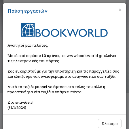
×
Παύση εργασιών
Αναζήτηση
Αγαπητοί μας πελάτες,
Αποτελέσματα αναζήτησης
Μετά από περίπου
13 χρόνια
, το www.bookworld.gr κλείνει
τις ηλεκτρονικές του πόρτες.
Αποτελέσματα αναζήτησης για:
Σας ευχαριστούμε για την υποστήριξη και τις παραγγελίες σας
Συγγραφέας: Sherlock John (1 βιβλία)
και ελπίζουμε να συνεισφέραμε στο αναγνωστικό σας ταξίδι.
Ταξινόμηση ανά:
Αυτό το ταξίδι μπορεί να έφτασε στο τέλος του αλλά η
προοπτική για νέα ταξίδια υπάρχει πάντα.
Στο επανιδείν!
Κατάσταση ανάγκης
(31/1/2024)
Sherlock John
Plaza
Κλείσιμο