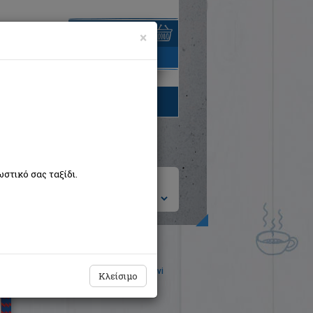
×
είναι άδειο
τηγορίες βιβλίων
στικό σας ταξίδι.
ση ανά:
Il gusto perfetto dell' Italiano 4 Chiavi
Κλείσιμο
Zurula Mariella
Σιδέρη Μιχάλη