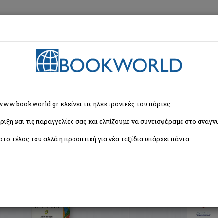
εση
Κα
ζήτησης
 www.bookworld.gr κλείνει τις ηλεκτρονικές του πόρτες.
ριξη και τις παραγγελίες σας και ελπίζουμε να συνεισφέραμε στο αναγνω
Ταξινόμη
9 βιβλία)
στο τέλος του αλλά η προοπτική για νέα ταξίδια υπάρχει πάντα.
Il gusto perfetto dell' Italiano 4
Zurula Mariella
Σιδέρη Μιχάλη