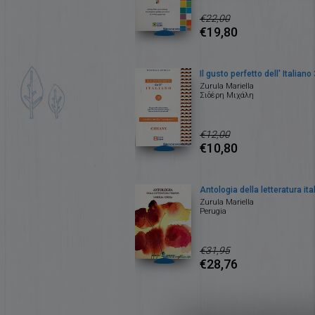
€22,00
€19,80
Il gusto perfetto dell' Italiano
Zurula Mariella
Σιδέρη Μιχάλη
€12,00
€10,80
Antologia della letteratura ita
Zurula Mariella
Perugia
€31,95
€28,76