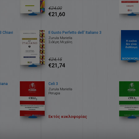
€24,00
€21,60
 3 Chiavi
Il Gusto Perfetto dell' Italiano 3
Zurula Mariella
Σιδέρη Μιχάλη
€24,15
€21,74
liana
Celi 3
Zurula Mariella
Perugia
Εκτός κυκλοφορίας