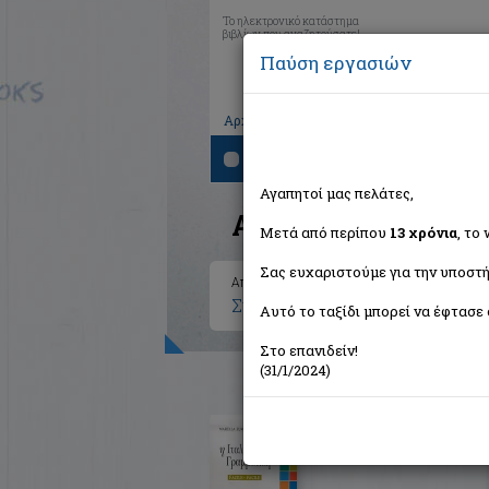
Το ηλεκτρονικό κατάστημα
βιβλίων που αναζητούσατε!
Παύση εργασιών
|
|
|
Αρχική
Το καλάθι μου
Εγγραφή
Σύνδ
Αναζήτηση
Αγαπητοί μας πελάτες,
Αποτελέσματα ανα
Μετά από περίπου
13 χρόνια
, το
Σας ευχαριστούμε για την υποστή
Αποτελέσματα αναζήτησης για:
Συγγραφέας: Zurula Mariella (
Αυτό το ταξίδι μπορεί να έφτασε 
Στο επανιδείν!
(31/1/2024)
Η ιταλική γραμματική
Zurula Mariella
Σιδέρη Μιχάλη