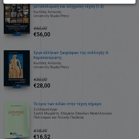
Μοντερνισμός και παράδοση στην ελληνική
μεταπολεμική και σύγχρονη τέχνη (τ.2)
Κωτίδης Αντώνης
University Studio Press
€60,00
€56,00
Έργα ελλήνων ζωγράφων της συλλογής Θ.
Καραπαναγιώτη
Κωτίδης Αντώνης
University Studio Press
€30,00
€28,00
Τα όρια των ειδών στην τέχνη σήμερα
Συλλογικό έργο
Σχολή Μωραΐτη. Εταιρεία Σπουδών Νεοελληνικού
Πολιτισμού και Γενικής Παιδείας
€18,35
€16,52