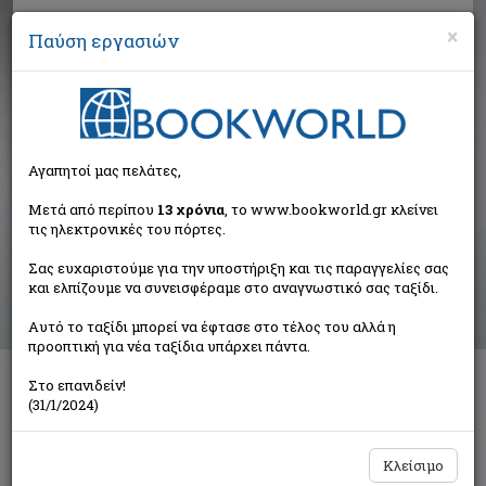
×
Παύση εργασιών
Αναζήτηση
Αγαπητοί μας πελάτες,
Αποτελέσματα αναζήτησης
Μετά από περίπου
13 χρόνια
, το www.bookworld.gr κλείνει
τις ηλεκτρονικές του πόρτες.
Αποτελέσματα αναζήτησης για:
Σας ευχαριστούμε για την υποστήριξη και τις παραγγελίες σας
Συγγραφέας: Κωτίδης Αντώνης (13 βιβλία)
και ελπίζουμε να συνεισφέραμε στο αναγνωστικό σας ταξίδι.
Ταξινόμηση ανά:
Αυτό το ταξίδι μπορεί να έφτασε στο τέλος του αλλά η
προοπτική για νέα ταξίδια υπάρχει πάντα.
Στο επανιδείν!
1
2
(31/1/2024)
Κλείσιμο