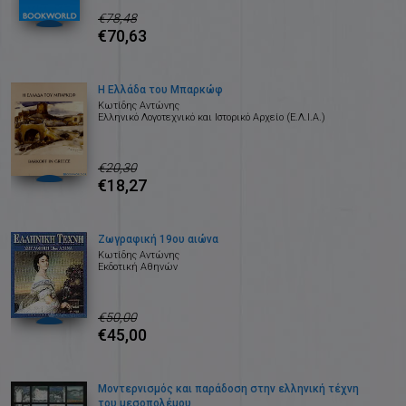
€78,48
€70,63
Η Ελλάδα του Μπαρκώφ
Κωτίδης Αντώνης
Ελληνικό Λογοτεχνικό και Ιστορικό Αρχείο (Ε.Λ.Ι.Α.)
€20,30
€18,27
Ζωγραφική 19ου αιώνα
Κωτίδης Αντώνης
Εκδοτική Αθηνών
€50,00
€45,00
Μοντερνισμός και παράδοση στην ελληνική τέχνη
του μεσοπολέμου