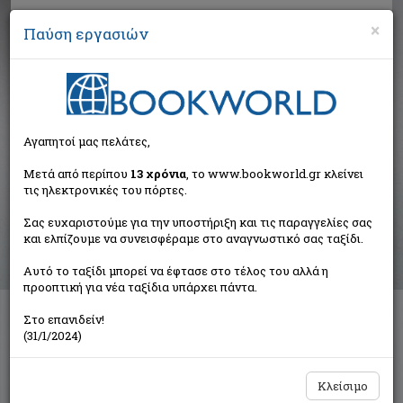
×
Παύση εργασιών
Αναζήτηση
Αγαπητοί μας πελάτες,
Αποτελέσματα αναζήτησης
Μετά από περίπου
13 χρόνια
, το www.bookworld.gr κλείνει
τις ηλεκτρονικές του πόρτες.
Αποτελέσματα αναζήτησης για:
Σας ευχαριστούμε για την υποστήριξη και τις παραγγελίες σας
Συγγραφέας: Λαζαρόπουλος Παναγιώτης Δ. (10
και ελπίζουμε να συνεισφέραμε στο αναγνωστικό σας ταξίδι.
βιβλία)
Ταξινόμηση ανά:
Αυτό το ταξίδι μπορεί να έφτασε στο τέλος του αλλά η
προοπτική για νέα ταξίδια υπάρχει πάντα.
Στο επανιδείν!
(31/1/2024)
Το όνειρο έσβησε πριν ανατείλει...
Λαζαρόπουλος Παναγιώτης Δ.
Δρόμων
Κλείσιμο