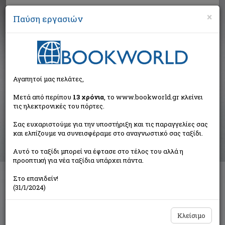
×
Παύση εργασιών
Αναζήτηση
Αγαπητοί μας πελάτες,
Αποτελέσματα αναζήτησης
Μετά από περίπου
13 χρόνια
, το www.bookworld.gr κλείνει
τις ηλεκτρονικές του πόρτες.
Αποτελέσματα αναζήτησης για:
Σας ευχαριστούμε για την υποστήριξη και τις παραγγελίες σας
Συγγραφέας: Στεργιοπούλου Αλίκη (1 βιβλία)
και ελπίζουμε να συνεισφέραμε στο αναγνωστικό σας ταξίδι.
Ταξινόμηση ανά:
Αυτό το ταξίδι μπορεί να έφτασε στο τέλος του αλλά η
προοπτική για νέα ταξίδια υπάρχει πάντα.
Στο επανιδείν!
Κραυγές στα δάση
(31/1/2024)
Στεργιοπούλου Αλίκη
Όμβρος
Κλείσιμο