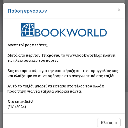
×
Παύση εργασιών
Αναζήτηση
Αγαπητοί μας πελάτες,
Αποτελέσματα αναζήτησης
Μετά από περίπου
13 χρόνια
, το www.bookworld.gr κλείνει
τις ηλεκτρονικές του πόρτες.
Αποτελέσματα αναζήτησης για:
Σας ευχαριστούμε για την υποστήριξη και τις παραγγελίες σας
Συγγραφέας: Chandra Vikram (2 βιβλία)
και ελπίζουμε να συνεισφέραμε στο αναγνωστικό σας ταξίδι.
Ταξινόμηση ανά:
Αυτό το ταξίδι μπορεί να έφτασε στο τέλος του αλλά η
προοπτική για νέα ταξίδια υπάρχει πάντα.
Στο επανιδείν!
Ιστορίες της Βομβάης
(31/1/2024)
Chandra Vikram
Bell / Χαρλένικ Ελλάς
Κλείσιμο