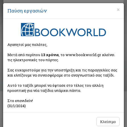
×
Παύση εργασιών
Αναζήτηση
Αγαπητοί μας πελάτες,
Αποτελέσματα αναζήτησης
Μετά από περίπου
13 χρόνια
, το www.bookworld.gr κλείνει
τις ηλεκτρονικές του πόρτες.
Αποτελέσματα αναζήτησης για:
Σας ευχαριστούμε για την υποστήριξη και τις παραγγελίες σας
Συγγραφέας: Clough Julie (1 βιβλία)
και ελπίζουμε να συνεισφέραμε στο αναγνωστικό σας ταξίδι.
Ταξινόμηση ανά:
Αυτό το ταξίδι μπορεί να έφτασε στο τέλος του αλλά η
προοπτική για νέα ταξίδια υπάρχει πάντα.
Στο επανιδείν!
Τόμας το τρενάκι: Μαθαίνω το αλφαβήτο
(31/1/2024)
Clough Julie
Modern Times
Κλείσιμο