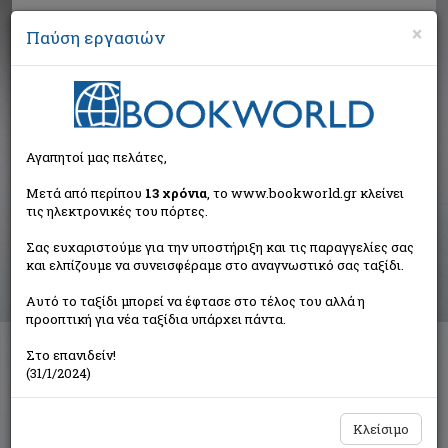
×
Παύση εργασιών
Αναζήτηση
Αγαπητοί μας πελάτες,
Αποτελέσματα αναζήτησης
Μετά από περίπου
13 χρόνια
, το www.bookworld.gr κλείνει
τις ηλεκτρονικές του πόρτες.
Αποτελέσματα αναζήτησης για:
Σας ευχαριστούμε για την υποστήριξη και τις παραγγελίες σας
Συγγραφέας: Randall Sandie (1 βιβλία)
και ελπίζουμε να συνεισφέραμε στο αναγνωστικό σας ταξίδι.
Ταξινόμηση ανά:
Αυτό το ταξίδι μπορεί να έφτασε στο τέλος του αλλά η
προοπτική για νέα ταξίδια υπάρχει πάντα.
Στο επανιδείν!
Σκωτία
(31/1/2024)
Συλλογικό έργο
Explorer
Κλείσιμο
€25,24