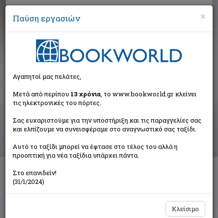
×
Παύση εργασιών
Αναζήτηση
Αγαπητοί μας πελάτες,
Αποτελέσματα αναζήτησης
Μετά από περίπου
13 χρόνια
, το www.bookworld.gr κλείνει
τις ηλεκτρονικές του πόρτες.
Αποτελέσματα αναζήτησης για:
Σας ευχαριστούμε για την υποστήριξη και τις παραγγελίες σας
Συγγραφέας: Νεστορίδου Αικατερίνη (3 βιβλία)
και ελπίζουμε να συνεισφέραμε στο αναγνωστικό σας ταξίδι.
Ταξινόμηση ανά:
Αυτό το ταξίδι μπορεί να έφτασε στο τέλος του αλλά η
προοπτική για νέα ταξίδια υπάρχει πάντα.
Στο επανιδείν!
Ιογενείς ηπατίτιδες: Σύγχρονα δεδομένα
(31/1/2024)
Νεστορίδου Αικατερίνη
Έλλην
Κλείσιμο
€10,15