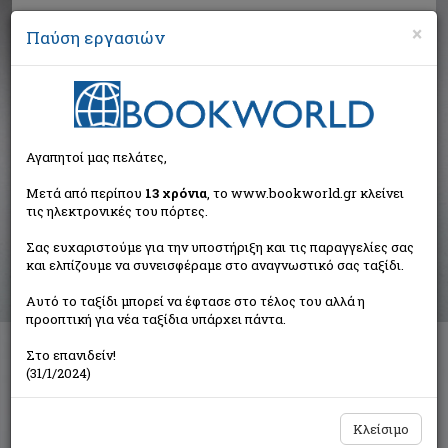
×
Παύση εργασιών
Αναζήτηση
Αγαπητοί μας πελάτες,
Αποτελέσματα αναζήτησης
Μετά από περίπου
13 χρόνια
, το www.bookworld.gr κλείνει
τις ηλεκτρονικές του πόρτες.
Αποτελέσματα αναζήτησης για:
Σας ευχαριστούμε για την υποστήριξη και τις παραγγελίες σας
Συγγραφέας: Αναγνωστόπουλος Γιώργος (1
και ελπίζουμε να συνεισφέραμε στο αναγνωστικό σας ταξίδι.
βιβλία)
Ταξινόμηση ανά:
Αυτό το ταξίδι μπορεί να έφτασε στο τέλος του αλλά η
προοπτική για νέα ταξίδια υπάρχει πάντα.
Στο επανιδείν!
(31/1/2024)
Gw - Basic
Ξαρχάκος Κωνσταντίνος Ι.
Ιδιωτική Έκδοση
Κλείσιμο