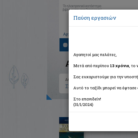
Το ηλεκτρονικό κατάστημα
βιβλίων που αναζητούσατε!
Παύση εργασιών
|
|
|
Αρχική
Το καλάθι μου
Εγγραφή
Σύνδ
Αναζήτηση
Αγαπητοί μας πελάτες,
Αποτελέσματα ανα
Μετά από περίπου
13 χρόνια
, το
Σας ευχαριστούμε για την υποστή
Αποτελέσματα αναζήτησης για:
Συγγραφέας: McGrath Alister 
Αυτό το ταξίδι μπορεί να έφτασε 
Στο επανιδείν!
(31/1/2024)
Το λυκόφως του αθεϊσμού
McGrath Alister
Εκδόσεις Ουρανός