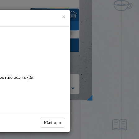
×
είναι άδειο
τηγορίες βιβλίων
στικό σας ταξίδι.
ση ανά:
Κλείσιμο