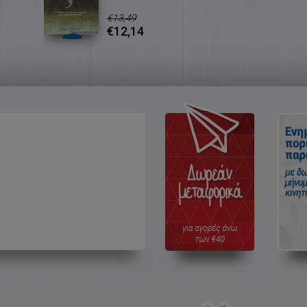
€13,49
€12,14