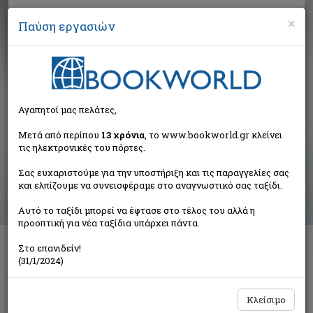
×
Παύση εργασιών
Αναζήτηση
Αγαπητοί μας πελάτες,
Αποτελέσματα αναζήτησης
Μετά από περίπου
13 χρόνια
, το www.bookworld.gr κλείνει
τις ηλεκτρονικές του πόρτες.
Αποτελέσματα αναζήτησης για:
Σας ευχαριστούμε για την υποστήριξη και τις παραγγελίες σας
Συγγραφέας: Kunnas Tarja (1 βιβλία)
και ελπίζουμε να συνεισφέραμε στο αναγνωστικό σας ταξίδι.
Ταξινόμηση ανά:
Αυτό το ταξίδι μπορεί να έφτασε στο τέλος του αλλά η
προοπτική για νέα ταξίδια υπάρχει πάντα.
Στο επανιδείν!
Άγιος Βασίλης
(31/1/2024)
Kunnas Mauri
Εκδόσεις Πατάκη
Κλείσιμο