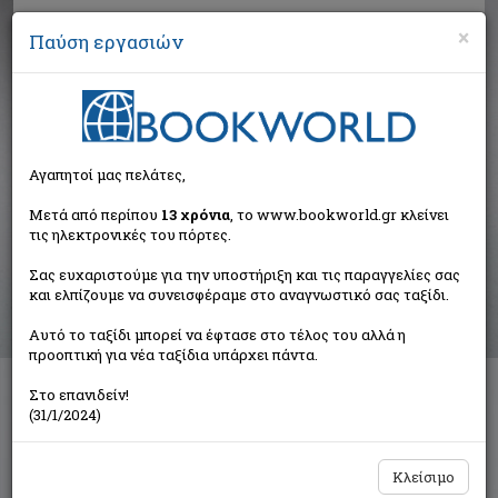
×
Παύση εργασιών
Αναζήτηση
Αγαπητοί μας πελάτες,
Αποτελέσματα αναζήτησης
Μετά από περίπου
13 χρόνια
, το www.bookworld.gr κλείνει
τις ηλεκτρονικές του πόρτες.
Αποτελέσματα αναζήτησης για:
Σας ευχαριστούμε για την υποστήριξη και τις παραγγελίες σας
Συγγραφέας: Aldrich Robert (1 βιβλία)
και ελπίζουμε να συνεισφέραμε στο αναγνωστικό σας ταξίδι.
Ταξινόμηση ανά:
Αυτό το ταξίδι μπορεί να έφτασε στο τέλος του αλλά η
προοπτική για νέα ταξίδια υπάρχει πάντα.
Στο επανιδείν!
Ομοφυλοφιλία
(31/1/2024)
Συλλογικό έργο
Πάπυρος Εκδοτικός Οργανισμός
Κλείσιμο
€48,69