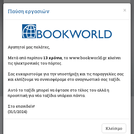
×
Παύση εργασιών
Αναζήτηση
Αγαπητοί μας πελάτες,
Αποτελέσματα αναζήτησης
Μετά από περίπου
13 χρόνια
, το www.bookworld.gr κλείνει
τις ηλεκτρονικές του πόρτες.
Αποτελέσματα αναζήτησης για:
Σας ευχαριστούμε για την υποστήριξη και τις παραγγελίες σας
Συγγραφέας: Χατζηνικολάου Στέργιος (1 βιβλία)
και ελπίζουμε να συνεισφέραμε στο αναγνωστικό σας ταξίδι.
Ταξινόμηση ανά:
Αυτό το ταξίδι μπορεί να έφτασε στο τέλος του αλλά η
προοπτική για νέα ταξίδια υπάρχει πάντα.
Στο επανιδείν!
Τα μυστικά των ισολογισμών
(31/1/2024)
Χατζηνικολάου Στέργιος
Εκδόσεις Κέρκυρα - Economia Publishing
Κλείσιμο