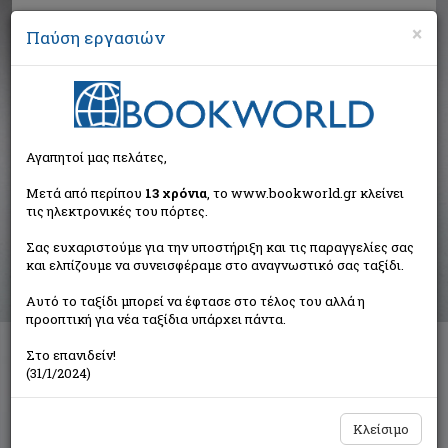
×
Παύση εργασιών
Αναζήτηση
Αγαπητοί μας πελάτες,
Αποτελέσματα αναζήτησης
Μετά από περίπου
13 χρόνια
, το www.bookworld.gr κλείνει
τις ηλεκτρονικές του πόρτες.
Αποτελέσματα αναζήτησης για:
Σας ευχαριστούμε για την υποστήριξη και τις παραγγελίες σας
Συγγραφέας: French Brandon (1 βιβλία)
και ελπίζουμε να συνεισφέραμε στο αναγνωστικό σας ταξίδι.
Ταξινόμηση ανά:
Αυτό το ταξίδι μπορεί να έφτασε στο τέλος του αλλά η
προοπτική για νέα ταξίδια υπάρχει πάντα.
Στο επανιδείν!
Το μυθιστόρημα στον κινηματογράφο
(31/1/2024)
Συλλογικό έργο
Αλεξάνδρεια
Κλείσιμο