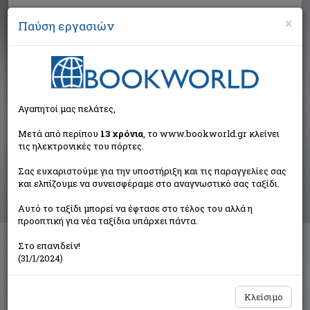
×
Παύση εργασιών
Αναζήτηση
Αγαπητοί μας πελάτες,
Αποτελέσματα αναζήτησης
Μετά από περίπου
13 χρόνια
, το www.bookworld.gr κλείνει
τις ηλεκτρονικές του πόρτες.
Αποτελέσματα αναζήτησης για:
Σας ευχαριστούμε για την υποστήριξη και τις παραγγελίες σας
Συγγραφέας: Καρκάνη - Σούμπαση Χρυσούλα (1
και ελπίζουμε να συνεισφέραμε στο αναγνωστικό σας ταξίδι.
βιβλία)
Ταξινόμηση ανά:
Αυτό το ταξίδι μπορεί να έφτασε στο τέλος του αλλά η
προοπτική για νέα ταξίδια υπάρχει πάντα.
Στο επανιδείν!
(31/1/2024)
Παραδοσιακές συνταγές των Βατίκων
Καρκάνη - Σούμπαση Χρυσούλα
Ιδιωτική Έκδοση
Κλείσιμο