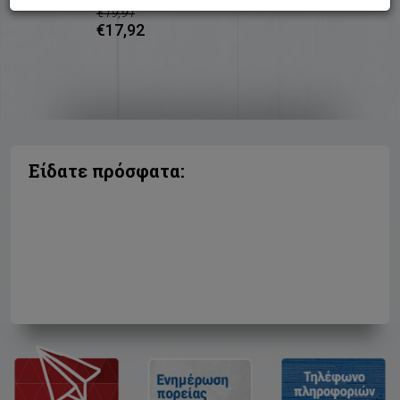
€19,91
€17,92
Είδατε πρόσφατα: