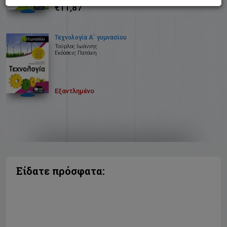
€11,87
Τεχνολογία Α΄ γυμνασίου
Τούρλος Ιωάννης
Εκδόσεις Πατάκη
Εξαντλημένο
Είδατε πρόσφατα: