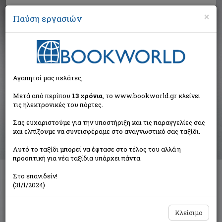
×
Παύση εργασιών
Αναζήτηση
Αγαπητοί μας πελάτες,
Αποτελέσματα αναζήτησης
Μετά από περίπου
13 χρόνια
, το www.bookworld.gr κλείνει
τις ηλεκτρονικές του πόρτες.
Αποτελέσματα αναζήτησης για:
Σας ευχαριστούμε για την υποστήριξη και τις παραγγελίες σας
Συγγραφέας: Τούρλος Ιωάννης (2 βιβλία)
και ελπίζουμε να συνεισφέραμε στο αναγνωστικό σας ταξίδι.
Ταξινόμηση ανά:
Αυτό το ταξίδι μπορεί να έφτασε στο τέλος του αλλά η
προοπτική για νέα ταξίδια υπάρχει πάντα.
Στο επανιδείν!
Τεχνολογία Β΄ γυμνασίου
(31/1/2024)
Τούρλος Ιωάννης
Εκδόσεις Πατάκη
Κλείσιμο
€13,19