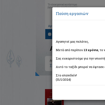
Το ηλεκτρονικό κατάστημα
βιβλίων που αναζητούσατε!
Παύση εργασιών
|
|
|
Αρχική
Το καλάθι μου
Εγγραφή
Σύνδ
Αναζήτηση
Αγαπητοί μας πελάτες,
Αποτελέσματα ανα
Μετά από περίπου
13 χρόνια
, το
Σας ευχαριστούμε για την υποστή
Αποτελέσματα αναζήτησης για:
Συγγραφέας: Μωρές Σοφία Χ. (
Αυτό το ταξίδι μπορεί να έφτασε 
Στο επανιδείν!
(31/1/2024)
Οι δρόμοι της θύελλας
Μωρές Σοφία Χ.
Μίλητος