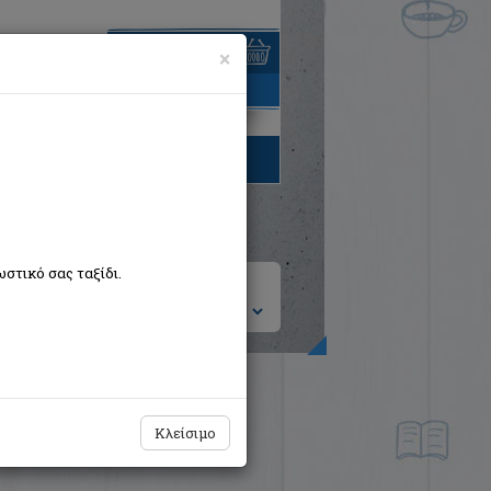
×
είναι άδειο
τηγορίες βιβλίων
στικό σας ταξίδι.
ση ανά:
Κλείσιμο