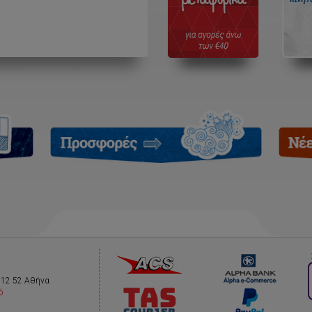
112 52 Αθήνα
ό