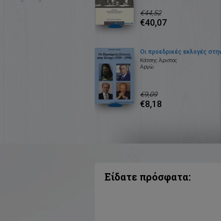
€44,52
€40,07
Οι προεδρικές εκλογές στη
Κάτσης Άριστος
Αργώ
€9,09
€8,18
Είδατε πρόσφατα: