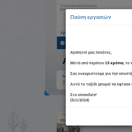
Το ηλεκτρονικό κατάστημα
βιβλίων που αναζητούσατε!
Παύση εργασιών
|
|
|
Αρχική
Το καλάθι μου
Εγγραφή
Σύνδ
Αναζήτηση
Αγαπητοί μας πελάτες,
Αποτελέσματα ανα
Μετά από περίπου
13 χρόνια
, το
Σας ευχαριστούμε για την υποστή
Αποτελέσματα αναζήτησης για:
Συγγραφέας: Κάτσης Άριστος (
Αυτό το ταξίδι μπορεί να έφτασε 
Στο επανιδείν!
(31/1/2024)
Κυπριακή Δημοκρατία 50 χρ
Συλλογικό έργο
Εκδόσεις Παπαζήση