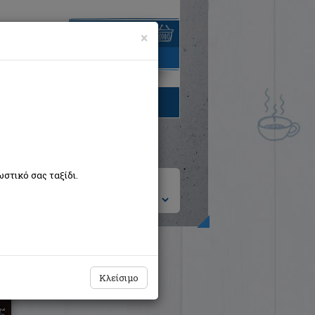
×
είναι άδειο
τηγορίες βιβλίων
στικό σας ταξίδι.
ση ανά:
Η καμένη λάμπα
Κλείσιμο
Κάτσης Άριστος
Αργώ