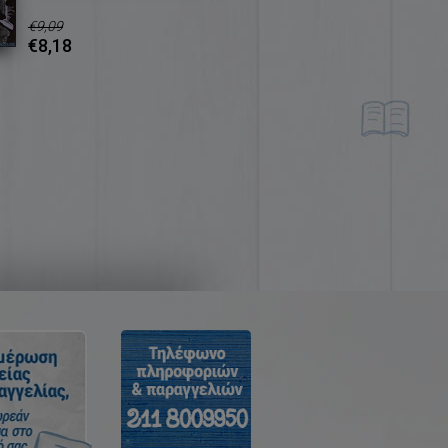
€9,09
€8,18