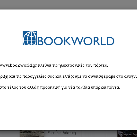
εση
Κα
ζήτησης
 www.bookworld.gr κλείνει τις ηλεκτρονικές του πόρτες.
ριξη και τις παραγγελίες σας και ελπίζουμε να συνεισφέραμε στο αναγνω
Ταξινόμη
5 βιβλία)
στο τέλος του αλλά η προοπτική για νέα ταξίδια υπάρχει πάντα.
όνια
Μικρασιατική εκστρατεία και
καταστροφή
Κάτσης Άριστος
Εμπειρία Εκδοτική