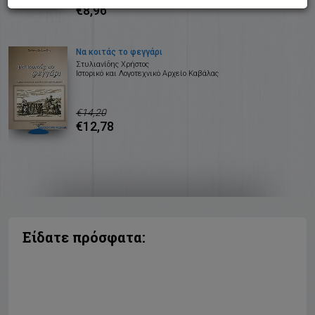
€8,96
Να κοιτάς το φεγγάρι
Στυλιανίδης Χρήστος
Ιστορικό και Λογοτεχνικό Αρχείο Καβάλας
€14,20
€12,78
Είδατε πρόσφατα: