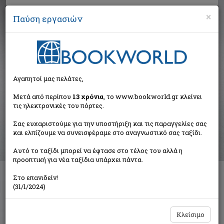
×
Παύση εργασιών
Αναζήτηση
Αγαπητοί μας πελάτες,
Αποτελέσματα αναζήτησης
Μετά από περίπου
13 χρόνια
, το www.bookworld.gr κλείνει
τις ηλεκτρονικές του πόρτες.
Αποτελέσματα αναζήτησης για:
Σας ευχαριστούμε για την υποστήριξη και τις παραγγελίες σας
Συγγραφέας: Στυλιανίδης Χρήστος Χ. (2 βιβλία)
και ελπίζουμε να συνεισφέραμε στο αναγνωστικό σας ταξίδι.
Ταξινόμηση ανά:
Αυτό το ταξίδι μπορεί να έφτασε στο τέλος του αλλά η
προοπτική για νέα ταξίδια υπάρχει πάντα.
Στο επανιδείν!
Η Σαρακατσάνισσα
(31/1/2024)
Στυλιανίδης Χρήστος Χ.
Μυστρί
Κλείσιμο
€9,95