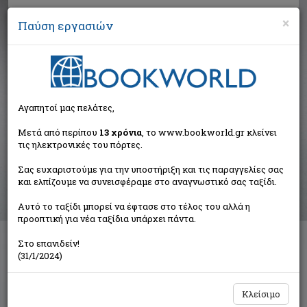
×
Παύση εργασιών
Αναζήτηση
Αγαπητοί μας πελάτες,
Αποτελέσματα αναζήτησης
Μετά από περίπου
13 χρόνια
, το www.bookworld.gr κλείνει
τις ηλεκτρονικές του πόρτες.
Αποτελέσματα αναζήτησης για:
Σας ευχαριστούμε για την υποστήριξη και τις παραγγελίες σας
Συγγραφέας: Thane Pat (1 βιβλία)
και ελπίζουμε να συνεισφέραμε στο αναγνωστικό σας ταξίδι.
Ταξινόμηση ανά:
Αυτό το ταξίδι μπορεί να έφτασε στο τέλος του αλλά η
προοπτική για νέα ταξίδια υπάρχει πάντα.
Στο επανιδείν!
Τα γηρατειά
(31/1/2024)
Συλλογικό έργο
Πολύτροπον
Κλείσιμο
€28,62