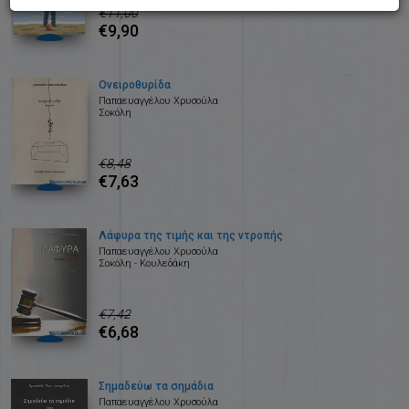
€11,00
€9,90
Ονειροθυρίδα
Παπαευαγγέλου Χρυσούλα
Σοκόλη
€8,48
€7,63
Λάφυρα της τιμής και της ντροπής
Παπαευαγγέλου Χρυσούλα
Σοκόλη - Κουλεδάκη
€7,42
€6,68
Σημαδεύω τα σημάδια
Παπαευαγγέλου Χρυσούλα