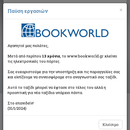
×
Παύση εργασιών
Αναζήτηση
Αγαπητοί μας πελάτες,
Αποτελέσματα αναζήτησης
Μετά από περίπου
13 χρόνια
, το www.bookworld.gr κλείνει
τις ηλεκτρονικές του πόρτες.
Αποτελέσματα αναζήτησης για:
Σας ευχαριστούμε για την υποστήριξη και τις παραγγελίες σας
Συγγραφέας: Παπαευαγγέλου Σαραντοπούλου
και ελπίζουμε να συνεισφέραμε στο αναγνωστικό σας ταξίδι.
Χρυσούλα (5 βιβλία)
Ταξινόμηση ανά:
Αυτό το ταξίδι μπορεί να έφτασε στο τέλος του αλλά η
προοπτική για νέα ταξίδια υπάρχει πάντα.
Στο επανιδείν!
(31/1/2024)
Τα μπαστούνια
Παπαευαγγέλου Σαραντοπούλου Χρυσούλα
Συμπαντικές Διαδρομές
Κλείσιμο