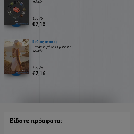
Ιωλκός
€7,96
€7,16
Βαθιές ανάσες
Παπαευαγγέλου Χρυσούλα
Ιωλκός
€7,96
€7,16
Είδατε πρόσφατα: