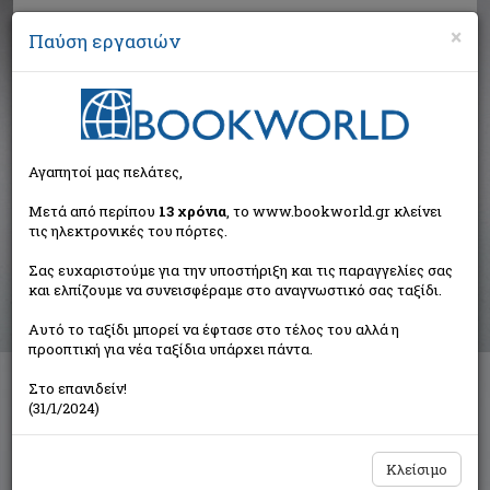
×
Παύση εργασιών
Αναζήτηση
Αγαπητοί μας πελάτες,
Αποτελέσματα αναζήτησης
Μετά από περίπου
13 χρόνια
, το www.bookworld.gr κλείνει
τις ηλεκτρονικές του πόρτες.
Αποτελέσματα αναζήτησης για:
Σας ευχαριστούμε για την υποστήριξη και τις παραγγελίες σας
Συγγραφέας: Tailhade Laurent (1 βιβλία)
και ελπίζουμε να συνεισφέραμε στο αναγνωστικό σας ταξίδι.
Ταξινόμηση ανά:
Αυτό το ταξίδι μπορεί να έφτασε στο τέλος του αλλά η
προοπτική για νέα ταξίδια υπάρχει πάντα.
Στο επανιδείν!
Οι μεταφράσεις του Κ. Γ. Καρυωτάκη
(31/1/2024)
Συλλογικό έργο
Το Ροδακιό
Κλείσιμο