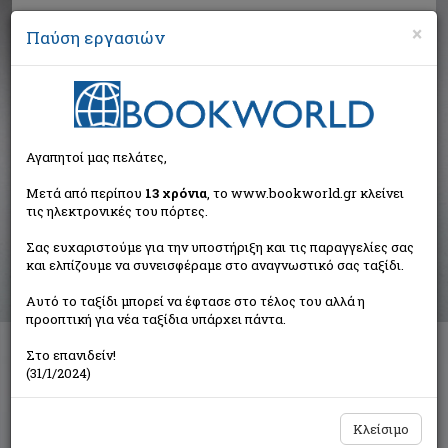
×
Παύση εργασιών
Αναζήτηση
Αγαπητοί μας πελάτες,
Αποτελέσματα αναζήτησης
Μετά από περίπου
13 χρόνια
, το www.bookworld.gr κλείνει
τις ηλεκτρονικές του πόρτες.
Αποτελέσματα αναζήτησης για:
Σας ευχαριστούμε για την υποστήριξη και τις παραγγελίες σας
Συγγραφέας: Toulet Paul - Jean (1 βιβλία)
και ελπίζουμε να συνεισφέραμε στο αναγνωστικό σας ταξίδι.
Ταξινόμηση ανά:
Αυτό το ταξίδι μπορεί να έφτασε στο τέλος του αλλά η
προοπτική για νέα ταξίδια υπάρχει πάντα.
Στο επανιδείν!
Οι μεταφράσεις του Κ. Γ. Καρυωτάκη
(31/1/2024)
Συλλογικό έργο
Το Ροδακιό
Κλείσιμο