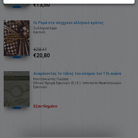
€13,50
Οι Ρομά στο σύγχρονο ελληνικό κράτος
Συλλογικό έργο
Κριτική
€23,11
€20,80
Αναμένοντας το τέλος του κόσμου τον 17ο αιώνα
Κουτζακιώτης Γιώργος
Εθνικό Ίδρυμα Ερευνών (Ε.Ι.Ε.). Ινστιτούτο Νεοελληνικών
Ερευνών
Εξαντλημένο