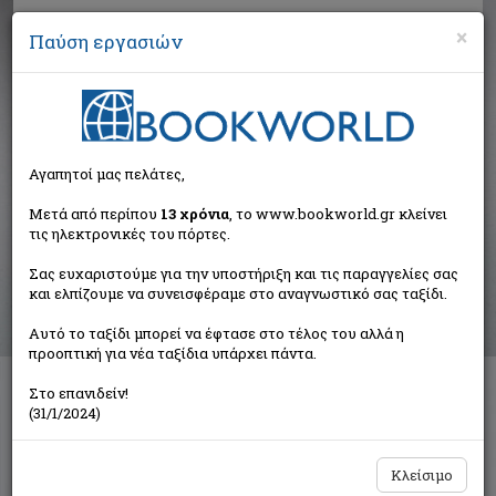
×
Παύση εργασιών
Αναζήτηση
Αγαπητοί μας πελάτες,
Αποτελέσματα αναζήτησης
Μετά από περίπου
13 χρόνια
, το www.bookworld.gr κλείνει
τις ηλεκτρονικές του πόρτες.
Αποτελέσματα αναζήτησης για:
Σας ευχαριστούμε για την υποστήριξη και τις παραγγελίες σας
Συγγραφέας: Κουτζακιώτης Γιώργος (3 βιβλία)
και ελπίζουμε να συνεισφέραμε στο αναγνωστικό σας ταξίδι.
Ταξινόμηση ανά:
Αυτό το ταξίδι μπορεί να έφτασε στο τέλος του αλλά η
προοπτική για νέα ταξίδια υπάρχει πάντα.
Στο επανιδείν!
Φόβοι και ελπίδες στα νεότερα χρόνια
(31/1/2024)
Συλλογικό έργο
Εθνικό Ίδρυμα Ερευνών (Ε.Ι.Ε.). Ινστιτούτο Νεοελληνικών
Ερευνών
Κλείσιμο
€15,00