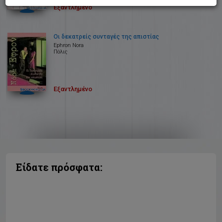
Εξαντλημένο
Οι δεκατρείς συνταγές της απιστίας
Ephron Nora
Πόλις
Εξαντλημένο
Είδατε πρόσφατα: