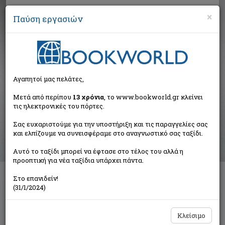
×
Παύση εργασιών
Αναζήτηση
Αγαπητοί μας πελάτες,
Αποτελέσματα αναζήτησης
Μετά από περίπου
13 χρόνια
, το www.bookworld.gr κλείνει
τις ηλεκτρονικές του πόρτες.
Αποτελέσματα αναζήτησης για:
Σας ευχαριστούμε για την υποστήριξη και τις παραγγελίες σας
Συγγραφέας: Ephron Nora (2 βιβλία)
και ελπίζουμε να συνεισφέραμε στο αναγνωστικό σας ταξίδι.
Ταξινόμηση ανά:
Αυτό το ταξίδι μπορεί να έφτασε στο τέλος του αλλά η
προοπτική για νέα ταξίδια υπάρχει πάντα.
Στο επανιδείν!
Μεταξύ γυναικών
(31/1/2024)
Ephron Nora
IntroBooks
Κλείσιμο