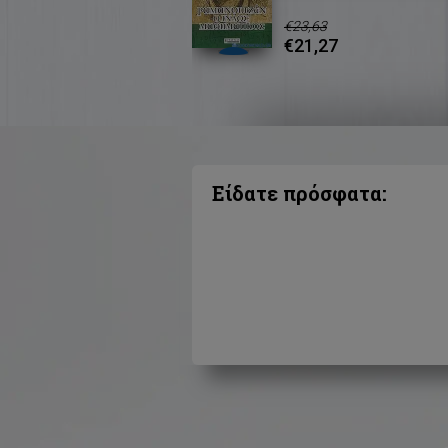
€23,63
€21,27
Είδατε πρόσφατα: