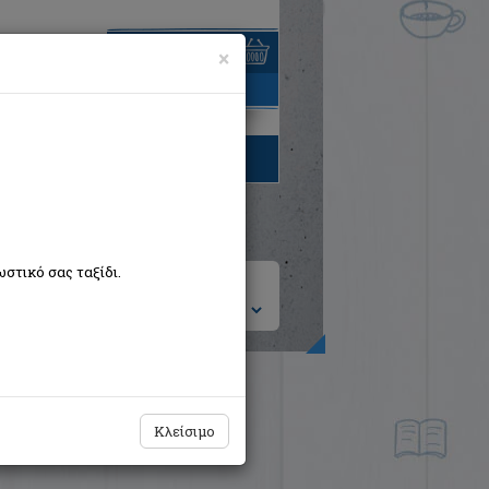
×
είναι άδειο
τηγορίες βιβλίων
στικό σας ταξίδι.
ση ανά:
Κλείσιμο