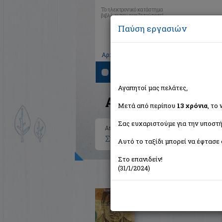
Το ηλεκτρονικό κατάστημα
βιβλίων που αναζητούσατε!
Παύση εργασιών
|
|
|
Αρχική
Το καλάθι μου
Εγγραφή
Σύνδ
Αναζήτηση
Αγαπητοί μας πελάτες,
Αποτελέσματα ανα
Μετά από περίπου
13 χρόνια
, το
Σας ευχαριστούμε για την υποστή
Αποτελέσματα αναζήτησης για:
Συγγραφέας: Kanigel Robert (1
Αυτό το ταξίδι μπορεί να έφτασε 
Στο επανιδείν!
(31/1/2024)
Ραμανουτζάν, ο Ινδός μαθημ
Kanigel Robert
Τραυλός