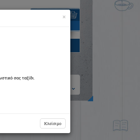
×
είναι άδειο
τηγορίες βιβλίων
στικό σας ταξίδι.
ση ανά:
Κλείσιμο