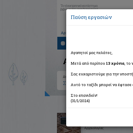
Το ηλεκτρονικό κατάστημα
βιβλίων που αναζητούσατε!
Παύση εργασιών
|
|
|
Αρχική
Το καλάθι μου
Εγγραφή
Σύνδ
Αναζήτηση
Αγαπητοί μας πελάτες,
Αποτελέσματα ανα
Μετά από περίπου
13 χρόνια
, το
Σας ευχαριστούμε για την υποστή
Αποτελέσματα αναζήτησης για:
Συγγραφέας: Πούλου - Παπαδη
Αυτό το ταξίδι μπορεί να έφτασε 
Στο επανιδείν!
(31/1/2024)
Πρωτοβυζαντινή Ελεύθερνα 
Συλλογικό έργο
Πανεπιστήμιο Κρήτης. Τμήμα Ιστ
Αρχαιολογίας