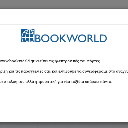
εση
Κα
ζήτησης
 www.bookworld.gr κλείνει τις ηλεκτρονικές του πόρτες.
ριξη και τις παραγγελίες σας και ελπίζουμε να συνεισφέραμε στο αναγνω
Ταξινόμη
μητρίου Ναταλία (1 βιβλία)
στο τέλος του αλλά η προοπτική για νέα ταξίδια υπάρχει πάντα.
(τ.1)
ορίας και