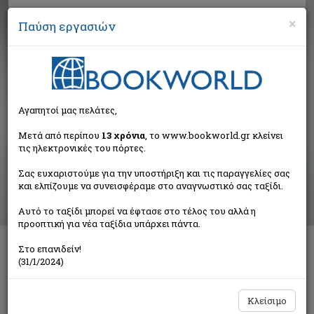
×
Παύση εργασιών
Αναζήτηση
Αγαπητοί μας πελάτες,
Αποτελέσματα αναζήτησης
Μετά από περίπου
13 χρόνια
, το www.bookworld.gr κλείνει
τις ηλεκτρονικές του πόρτες.
Αποτελέσματα αναζήτησης για:
Σας ευχαριστούμε για την υποστήριξη και τις παραγγελίες σας
Συγγραφέας: Αποστόλου Ολυμπία (1 βιβλία)
και ελπίζουμε να συνεισφέραμε στο αναγνωστικό σας ταξίδι.
Ταξινόμηση ανά:
Αυτό το ταξίδι μπορεί να έφτασε στο τέλος του αλλά η
προοπτική για νέα ταξίδια υπάρχει πάντα.
Στο επανιδείν!
27000 χρόνια ελληνική ιστορία
(31/1/2024)
Πετρόπουλος Θεόδωρος
Κάδμος
Κλείσιμο