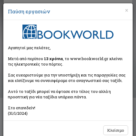
×
Παύση εργασιών
Αναζήτηση
Αγαπητοί μας πελάτες,
Αποτελέσματα αναζήτησης
Μετά από περίπου
13 χρόνια
, το www.bookworld.gr κλείνει
τις ηλεκτρονικές του πόρτες.
Αποτελέσματα αναζήτησης για:
Σας ευχαριστούμε για την υποστήριξη και τις παραγγελίες σας
Συγγραφέας: Τσέτης Κώστας (1 βιβλία)
και ελπίζουμε να συνεισφέραμε στο αναγνωστικό σας ταξίδι.
Ταξινόμηση ανά:
Αυτό το ταξίδι μπορεί να έφτασε στο τέλος του αλλά η
προοπτική για νέα ταξίδια υπάρχει πάντα.
Στο επανιδείν!
Ποιήματα και πεζά
(31/1/2024)
Τσέτης Κώστας
Κουλτούρα
Κλείσιμο
€15,90