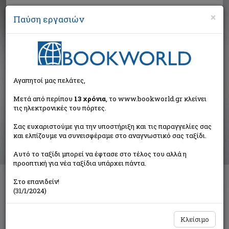
×
Παύση εργασιών
Αναζήτηση
Αγαπητοί μας πελάτες,
Αποτελέσματα αναζήτησης
Μετά από περίπου
13 χρόνια
, το www.bookworld.gr κλείνει
τις ηλεκτρονικές του πόρτες.
Αποτελέσματα αναζήτησης για:
Σας ευχαριστούμε για την υποστήριξη και τις παραγγελίες σας
Συγγραφέας: Τσαμανδούρας Γρηγόρης (1 βιβλία)
και ελπίζουμε να συνεισφέραμε στο αναγνωστικό σας ταξίδι.
Ταξινόμηση ανά:
Αυτό το ταξίδι μπορεί να έφτασε στο τέλος του αλλά η
προοπτική για νέα ταξίδια υπάρχει πάντα.
Στο επανιδείν!
Το παιχνίδι του πολλαπλασιασμού
(31/1/2024)
Τσαμανδούρας Γρηγόρης
Κέδρος
Κλείσιμο