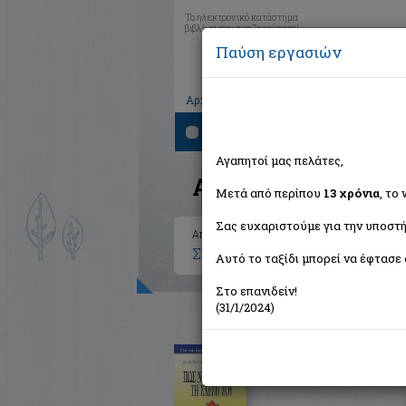
Το ηλεκτρονικό κατάστημα
βιβλίων που αναζητούσατε!
Παύση εργασιών
|
|
|
Αρχική
Το καλάθι μου
Εγγραφή
Σύνδ
Αναζήτηση
Αγαπητοί μας πελάτες,
Αποτελέσματα ανα
Μετά από περίπου
13 χρόνια
, το
Σας ευχαριστούμε για την υποστή
Αποτελέσματα αναζήτησης για:
Συγγραφέας: Katz Bernie (1 βι
Αυτό το ταξίδι μπορεί να έφτασε 
Στο επανιδείν!
(31/1/2024)
Πώς να βελτιώσεις τη σχέσ
Van Munching Philip
Ψυχογιός