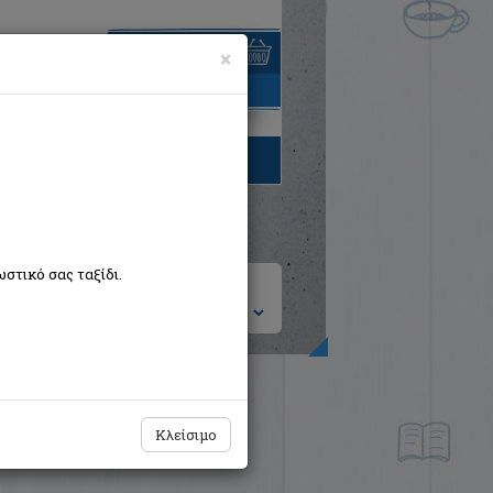
×
είναι άδειο
τηγορίες βιβλίων
στικό σας ταξίδι.
ση ανά:
Κλείσιμο